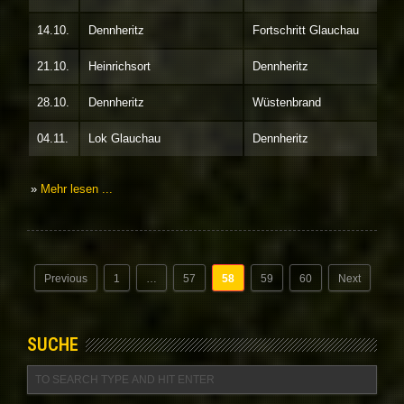
14.10.
Dennheritz
Fortschritt Glauchau
21.10.
Heinrichsort
Dennheritz
28.10.
Dennheritz
Wüstenbrand
04.11.
Lok Glauchau
Dennheritz
»
Mehr lesen ...
Posts
Previous
1
…
57
58
59
60
Next
navigation
SUCHE