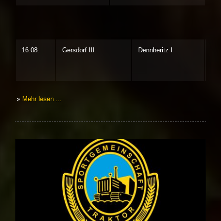
16.08.
Gersdorf III
Dennheritz I
1:6
»
Mehr lesen ...