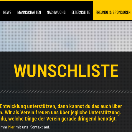
NEWS
MANNSCHAFTEN
NACHWUCHS
ELTERNSEITE
FREUNDE & SPONSOREN
WUNSCHLISTE
 Entwicklung unterstützen, dann kannst du das auch über
. Wir als Verein freuen uns über jegliche Unterstützung.
t du, welche Dinge der Verein gerade dringend benötigt.
 nimm
hier
mit uns Kontakt auf.