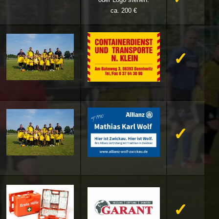
ca. 200 €
✓
✓
✓