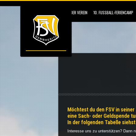
DER VEREIN
10. FUSSBALL-FERIENCAMP
Möchtest du den FSV in seiner
eine Sach- oder Geldspende tun
In der folgenden Tabelle siehs
Interesse uns zu unterstützen? Dann