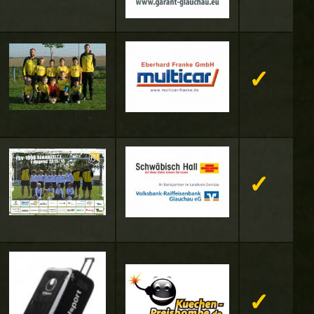
✓
✓
✓