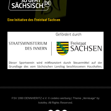
Eine Initiative des Freistaat Sachsen
FSV 1990 DENNHERITZ e.V. © cedeko werbung | Theme „Vernisage“ by
kotofey. All Rights Reserved.